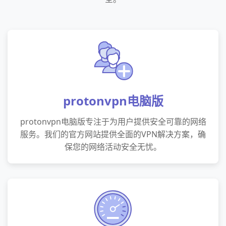
protonvpn电脑版
protonvpn电脑版专注于为用户提供安全可靠的网络
服务。我们的官方网站提供全面的VPN解决方案，确
保您的网络活动安全无忧。