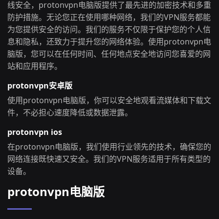
线安全，protonvpn电脑版提供了最先进的加密技术和多重
防护措施。无论您正在使用哪种网络，我们的VPN服务都能
为您提供安全的访问。我们的服务不仅限于保护您的个人信
息和隐私，还致力于提升您的网络体验。使用protonvpn电
脑版，您可以在任何时间、任何地点安全地访问您喜爱的网
站和应用程序。
protonvpn安卓版
使用protonvpn电脑版，你可以安全地观看流媒体和下载文
件，不必担心速度降低或数据泄露。
protonvpn ios
在protonvpn电脑版，我们使用行业领先的技术，确保您的
网络连接既快速又安全。我们的VPN服务适用于所有类型的
设备。
protonvpn电脑版