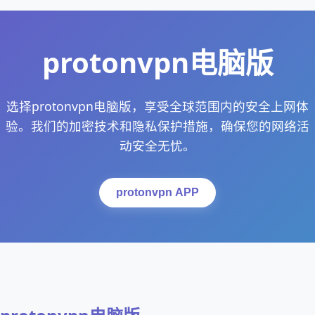
protonvpn电脑版
选择protonvpn电脑版，享受全球范围内的安全上网体
验。我们的加密技术和隐私保护措施，确保您的网络活
动安全无忧。
protonvpn APP