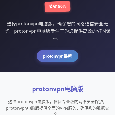
节省 50%
选择protonvpn电脑版，确保您的网络通信安全无
忧。protonvpn电脑版专注于为您提供高效的VPN保
护。
protonvpn最新
protonvpn电脑版
选择protonvpn电脑版，体验专业级的网络安全保护。
protonvpn电脑版提供全面的VPN服务，确保您的数据安
全。